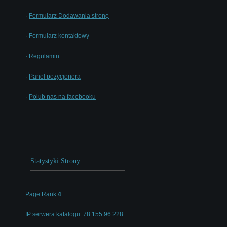
·
Formularz Dodawania stronę
·
Formularz kontaktowy
·
Regulamin
·
Panel pozycjonera
·
Polub nas na facebooku
Statystyki Strony
Page Rank
4
IP serwera katalogu: 78.155.96.228