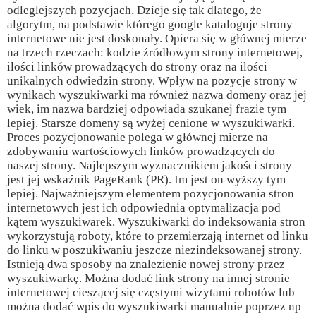
odleglejszych pozycjach. Dzieje się tak dlatego, że
algorytm, na podstawie którego google kataloguje strony
internetowe nie jest doskonały. Opiera się w głównej mierze
na trzech rzeczach: kodzie źródłowym strony internetowej,
ilości linków prowadzących do strony oraz na ilości
unikalnych odwiedzin strony. Wpływ na pozycje strony w
wynikach wyszukiwarki ma również nazwa domeny oraz jej
wiek, im nazwa bardziej odpowiada szukanej frazie tym
lepiej. Starsze domeny są wyżej cenione w wyszukiwarki.
Proces pozycjonowanie polega w głównej mierze na
zdobywaniu wartościowych linków prowadzących do
naszej strony. Najlepszym wyznacznikiem jakości strony
jest jej wskaźnik PageRank (PR). Im jest on wyższy tym
lepiej. Najważniejszym elementem pozycjonowania stron
internetowych jest ich odpowiednia optymalizacja pod
kątem wyszukiwarek. Wyszukiwarki do indeksowania stron
wykorzystują roboty, które to przemierzają internet od linku
do linku w poszukiwaniu jeszcze niezindeksowanej strony.
Istnieją dwa sposoby na znalezienie nowej strony przez
wyszukiwarkę. Można dodać link strony na innej stronie
internetowej cieszącej się częstymi wizytami robotów lub
można dodać wpis do wyszukiwarki manualnie poprzez np