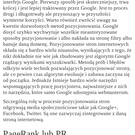
interfejs Google. Pierwszy sposób jest skuteczniejszy, trwa
krócej i jest lepiej traktowany przez Google. Jest to proces
drogi i długotrwały ale przynoszący w przyszłości
wymierne korzyści. Warto również zwrócić uwagę na
kwestie dozwolonych metod pozycjonowania. Google
dosyć szybko wychwytuje wszelkie nieautoryzowane
sposoby pozycjonowanie i albo nakłada na stronę filtry albo
banuje daną domenę. Pozycjonowanie stron internetowych
składa się z bardzo wielu niuansów, wynikających z tego, że
nikt dokładnie nie wie jak zbudowany jest algorytm Google
rządzący wynikami wyszukiwarki. Metodą prób i błędów
odkryto wiele technik pozwalających pozycjonować strony,
ale co pewien czas algorytm ewoluuje i zabawa zaczyna się
od początku. Jednakże Istnieje bardzo wiele narzędzi
wspomagających pracę pozycjonera, najważniejsze z nich
to narzędzia, które samo Google udostępnia webmasterom.
Szczególną rolę w procesie pozycjonowania stron
odgrywają media społecznościowe takie jak Google+,
Facebook, Twitter. Są one zazwyczaj zintegrowane z daną
stroną internetową.
PageRank lub PR