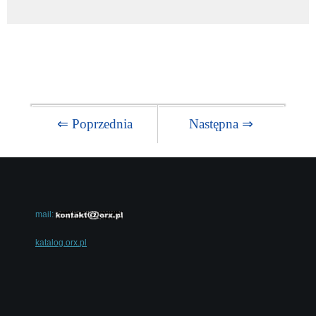
⇐ Poprzednia
Następna ⇒
mail:
katalog.orx.pl