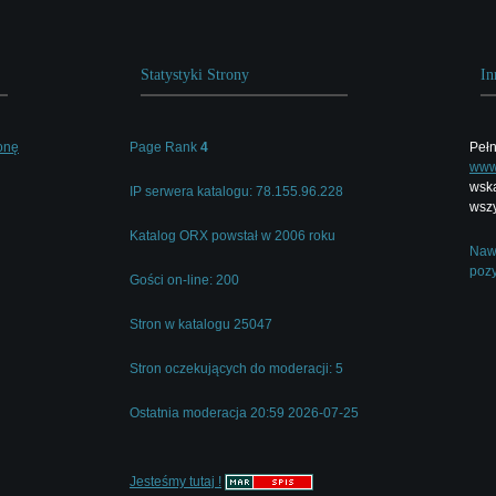
Statystyki Strony
In
onę
Page Rank
4
Pełn
www.
wska
IP serwera katalogu: 78.155.96.228
wszy
Katalog ORX powstał w 2006 roku
Nawi
pozy
Gości on-line: 200
Stron w katalogu 25047
Stron oczekujących do moderacji: 5
Ostatnia moderacja 20:59 2026-07-25
Jesteśmy tutaj !