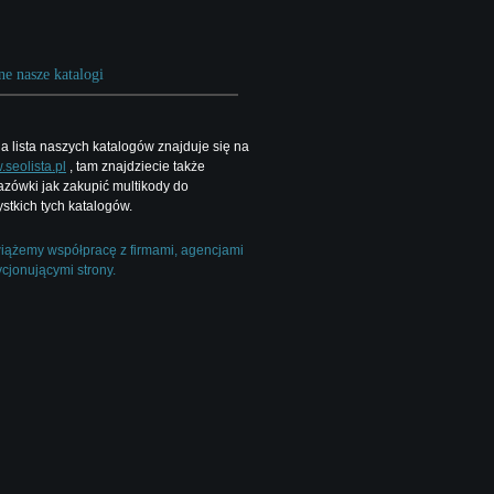
ne nasze katalogi
a lista naszych katalogów znajduje się na
seolista.pl
, tam znajdziecie także
zówki jak zakupić multikody do
stkich tych katalogów.
ążemy współpracę z firmami, agencjami
cjonującymi strony.