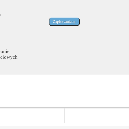
a
ronie
ościowych