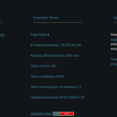
Statystyki Strony
In
onę
Page Rank
4
Pełn
www.
wska
IP serwera katalogu: 78.155.96.228
wszy
Katalog ORX powstał w 2006 roku
Nawi
pozy
Gości on-line: 160
Stron w katalogu 25047
Stron oczekujących do moderacji: 5
Ostatnia moderacja 20:59 2026-07-25
Jesteśmy tutaj !