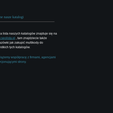
ne nasze katalogi
a lista naszych katalogów znajduje się na
seolista.pl
, tam znajdziecie także
zówki jak zakupić multikody do
stkich tych katalogów.
ążemy współpracę z firmami, agencjami
cjonującymi strony.