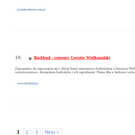
projekty-domow.com.pl
10.
Bachbud - remonty Gorzów Wielkopolski
Zapraszamy do zapoznania się z ofertą firmy remontowo-budowlanej z Gorzowa Wiel
wykończeniowe, docieplenia budynków i ich ogrodzenie. Firma dba o fachowe wykon
www.bachbud.pl
1
2
3
Next >