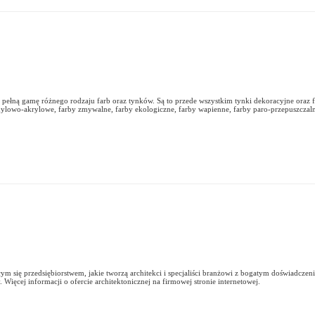
łną gamę różnego rodzaju farb oraz tynków. Są to przede wszystkim tynki dekoracyjne oraz f
nylowo-akrylowe, farby zmywalne, farby ekologiczne, farby wapienne, farby paro-przepuszczaln
cym się przedsiębiorstwem, jakie tworzą architekci i specjaliści branżowi z bogatym doświad
 Więcej informacji o ofercie architektonicznej na firmowej stronie internetowej.