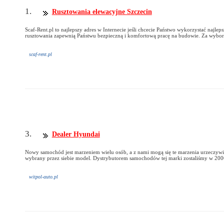
1.
Rusztowania elewacyjne Szczecin
Scaf-Rent.pl to najlepszy adres w Internecie jeśli chcecie Państwo wykorzystać najlep
rusztowania zapewnią Państwu bezpieczną i komfortową pracę na budowie. Za wybore
scaf-rent.pl
3.
Dealer Hyundai
Nowy samochód jest marzeniem wielu osób, a z nami mogą się te marzenia urzeczywi
wybrany przez siebie model. Dystrybutorem samochodów tej marki zostaliśmy w 200
witpol-auto.pl