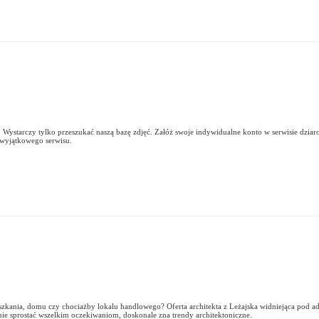
 Wystarczy tylko przeszukać naszą bazę zdjęć. Załóż swoje indywidualne konto w serwisie dziaro
 wyjątkowego serwisu.
mieszkania, domu czy chociażby lokalu handlowego? Oferta architekta z Leżajska widniejąca p
anie sprostać wszelkim oczekiwaniom, doskonale zna trendy architektoniczne.