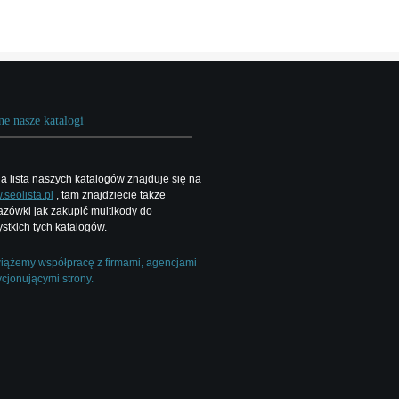
ne nasze katalogi
a lista naszych katalogów znajduje się na
seolista.pl
, tam znajdziecie także
zówki jak zakupić multikody do
stkich tych katalogów.
ążemy współpracę z firmami, agencjami
cjonującymi strony.