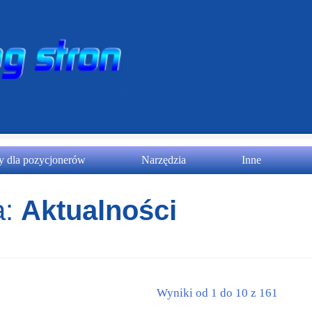
 dla pozycjonerów
Narzędzia
Inne
a:
Aktualności
Wyniki od 1 do 10 z 161