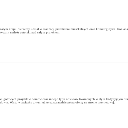
 całym kraju. Bierzemy udział w aranżacji przestrzeni mieszkalnych oraz komercyjnych. Dokład
tyczny nadzór autorski nad całym projektem.
0 gotowych projektów domów oraz innego typu obiektów tworzonych w stylu tradycyjnym oraz
owie. Warto w związku z tym już teraz sprawdzić pełną ofertę na stronie internetowej.