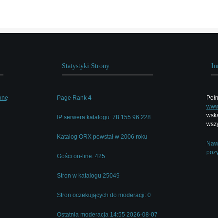
Statystyki Strony
In
onę
Page Rank
4
Pełn
www.
wska
IP serwera katalogu: 78.155.96.228
wszy
Katalog ORX powstał w 2006 roku
Nawi
pozy
Gości on-line: 425
Stron w katalogu 25049
Stron oczekujących do moderacji: 0
Ostatnia moderacja 14:55 2026-08-07