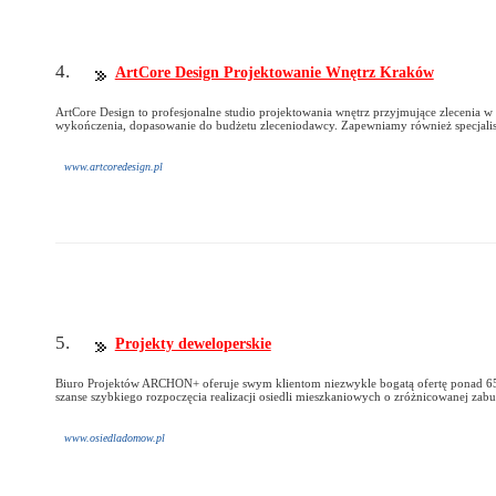
4.
ArtCore Design Projektowanie Wnętrz Kraków
ArtCore Design to profesjonalne studio projektowania wnętrz przyjmujące zlecenia w
wykończenia, dopasowanie do budżetu zleceniodawcy. Zapewniamy również specjalis
www.artcoredesign.pl
5.
Projekty deweloperskie
Biuro Projektów ARCHON+ oferuje swym klientom niezwykle bogatą ofertę ponad 65
szanse szybkiego rozpoczęcia realizacji osiedli mieszkaniowych o zróżnicowanej zabud
www.osiedladomow.pl