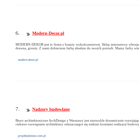
6.
Modern-Decor.pl
MODERN-DEKOR jest to firma z branży wykończeniowej. Sklep internetowy oferuje pe
drewna, grunty. Z nami dobierzesz farbę idealnie do swoich potrzeb. Mamy farby wi
modern-decor.pl
7.
Nadzory budowlane
Biuro architektoniczne ArchDesign z Warszawy jest niezwykle dynamicznie rozwijają
ciekawe rozwiązanie architektury odznaczające się niskimi kosztami realizacji budowy.
projektydomow.com.pl