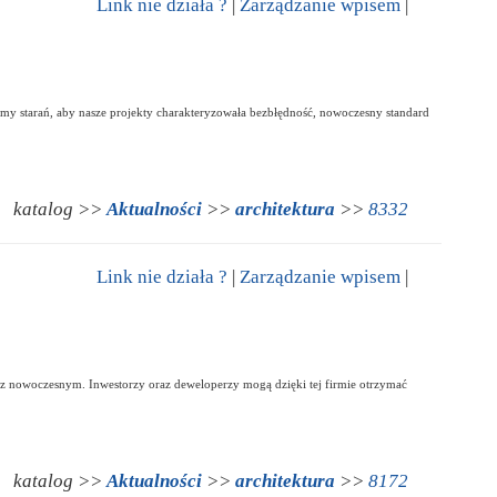
Link nie działa ?
|
Zarządzanie wpisem
|
amy starań, aby nasze projekty charakteryzowała bezbłędność, nowoczesny standard
katalog >>
Aktualności
>>
architektura
>>
8332
Link nie działa ?
|
Zarządzanie wpisem
|
 nowoczesnym. Inwestorzy oraz deweloperzy mogą dzięki tej firmie otrzymać
katalog >>
Aktualności
>>
architektura
>>
8172