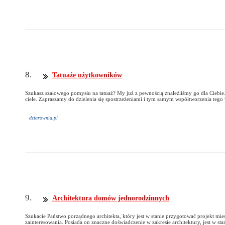
8.
Tatuaże użytkowników
Szukasz szałowego pomysłu na tatuaż? My już z pewnością znaleźliśmy go dla Ciebie.
ciele. Zapraszamy do dzielenia się spostrzeżeniami i tym samym współtworzenia tego
dziarownia.pl
9.
Architektura domów jednorodzinnych
Szukacie Państwo porządnego architekta, który jest w stanie przygotować projekt 
zainteresowania. Posiada on znaczne doświadczenie w zakresie architektury, jest w st