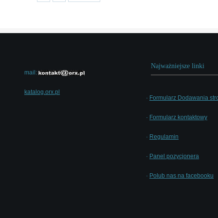
Najważniejsze linki
mail:
katalog.orx.pl
·
Formularz Dodawania str
·
Formularz kontaktowy
·
Regulamin
·
Panel pozycjonera
·
Polub nas na facebooku