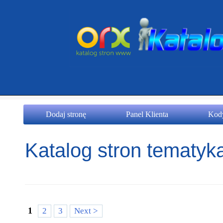
Dodaj stronę
Panel Klienta
Kody
Katalog stron tematyk
1
2
3
Next >