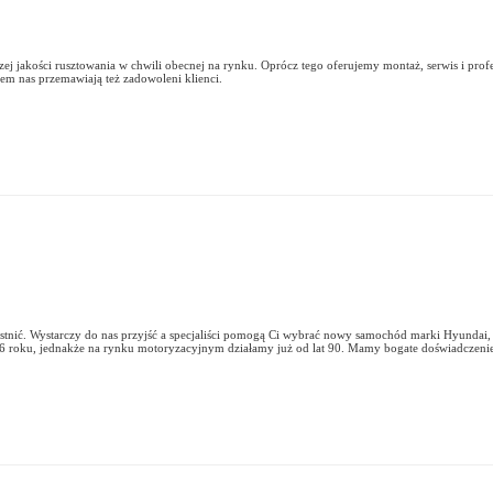
szej jakości rusztowania w chwili obecnej na rynku. Oprócz tego oferujemy montaż, serwis i prof
m nas przemawiają też zadowoleni klienci.
stnić. Wystarczy do nas przyjść a specjaliści pomogą Ci wybrać nowy samochód marki Hyundai
6 roku, jednakże na rynku motoryzacyjnym działamy już od lat 90. Mamy bogate doświadczeni