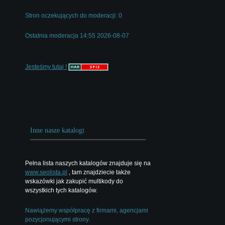
Stron oczekujących do moderacji: 0
Ostatnia moderacja 14:55 2026-08-07
Jesteśmy tutaj !
Inne nasze katalogi
Pełna lista naszych katalogów znajduje się na
www.seolista.pl
, tam znajdziecie także
wskazówki jak zakupić multikody do
wszystkich tych katalogów.
Nawiążemy współpracę z firmami, agencjami
pozycjonującymi strony.