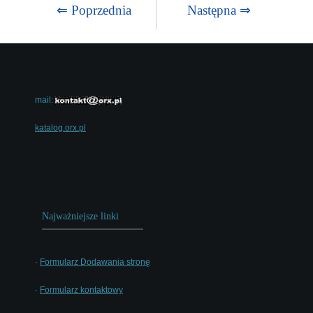
⇐ Poprzednia
Następna ⇒
mail:
katalog.orx.pl
Najważniejsze linki
·
Formularz Dodawania stronę
·
Formularz kontaktowy