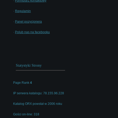
·
Formularz kontaktowy
·
Regulamin
·
Panel pozycjonera
·
Polub nas na facebooku
Statystyki Strony
Page Rank
4
IP serwera katalogu: 78.155.96.228
Katalog ORX powstał w 2006 roku
Gości on-line: 318