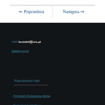
⇐ Poprzednia
Następna ⇒
mail:
katalog.orx.pl
Najważniejsze linki
·
Formularz Dodawania stronę