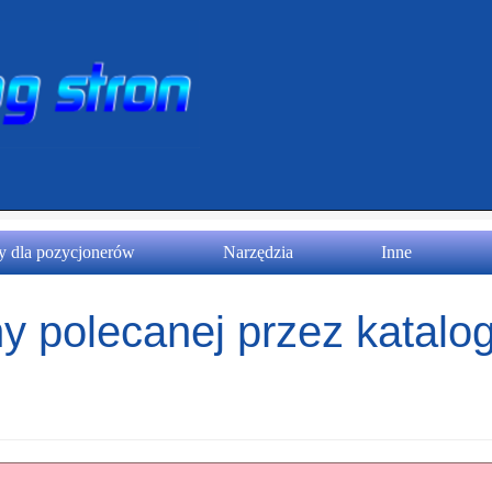
 dla pozycjonerów
Narzędzia
Inne
y polecanej przez katalog