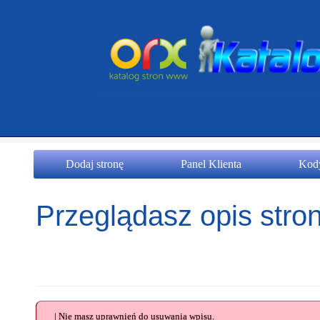
Dodaj stronę
Panel Klienta
Kody
Przeglądasz opis stron
| Nie masz uprawnień do usuwania wpisu.