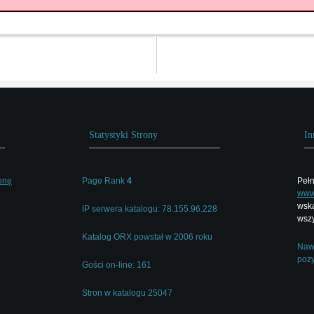
Statystyki Strony
In
onę
Page Rank
4
Pełn
www.
wska
IP serwera katalogu: 78.155.96.228
wszy
Katalog ORX powstał w 2006 roku
Nawi
pozy
Gości on-line: 161
Stron w katalogu 25047