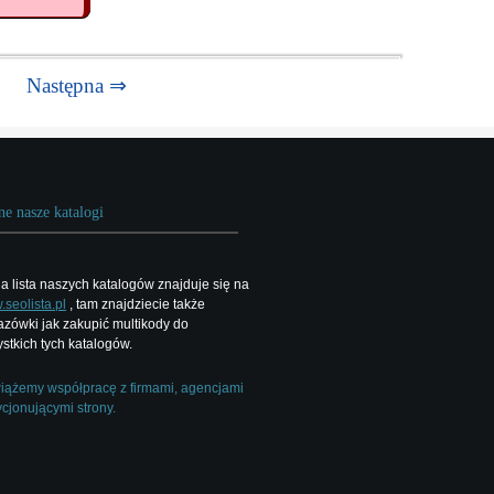
Następna ⇒
ne nasze katalogi
a lista naszych katalogów znajduje się na
seolista.pl
, tam znajdziecie także
zówki jak zakupić multikody do
stkich tych katalogów.
ążemy współpracę z firmami, agencjami
cjonującymi strony.