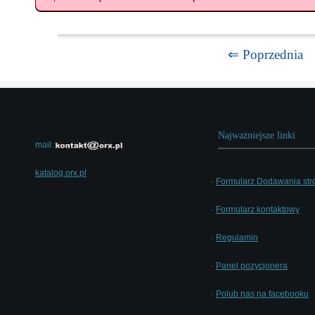
⇐ Poprzednia
Najważniejsze linki
mail:
katalog.orx.pl
·
Formularz Dodawania str
·
Formularz kontaktowy
·
Regulamin
·
Panel pozycjonera
·
Polub nas na facebooku