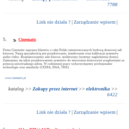
7788
Link nie działa ?
|
Zarządzanie wpisem
|
5.
Cinematic
Firma Cinematic zaprasza klientów z całej Polski zainteresowanych budową domowej sali
kinowej. Naszą specjalnością jest projektowanie, instalowanie oraz kalibracja systemów
audio-video. Rozplanowujemy sale kinowe, multiroomy (systemy nagłośnienia domu).
Zajmujemy się także projektowaniem systemów do sterowania domowymi urządzeniami za
pomocą uniwersalnego pilota. W codziennej pracy wykorzystujemy profesjonalne
technologie oraz standardy (CEDIA, HAA, THX).
www.cinematic.pl
katalog >>
Zakupy przez internet
>>
elektronika
>>
6422
Link nie działa ?
|
Zarządzanie wpisem
|