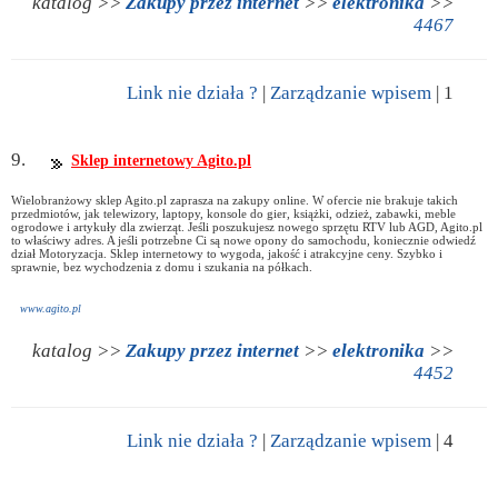
katalog >>
Zakupy przez internet
>>
elektronika
>>
4467
Link nie działa ?
|
Zarządzanie wpisem
| 1
9.
Sklep internetowy Agito.pl
Wielobranżowy sklep Agito.pl zaprasza na zakupy online. W ofercie nie brakuje takich
przedmiotów, jak telewizory, laptopy, konsole do gier, książki, odzież, zabawki, meble
ogrodowe i artykuły dla zwierząt. Jeśli poszukujesz nowego sprzętu RTV lub AGD, Agito.pl
to właściwy adres. A jeśli potrzebne Ci są nowe opony do samochodu, koniecznie odwiedź
dział Motoryzacja. Sklep internetowy to wygoda, jakość i atrakcyjne ceny. Szybko i
sprawnie, bez wychodzenia z domu i szukania na półkach.
www.agito.pl
katalog >>
Zakupy przez internet
>>
elektronika
>>
4452
Link nie działa ?
|
Zarządzanie wpisem
| 4