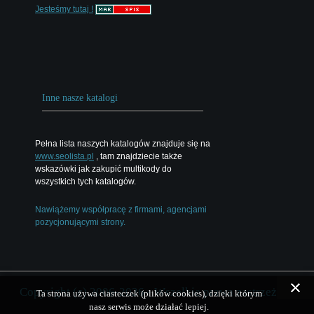
Jesteśmy tutaj !
Inne nasze katalogi
Pełna lista naszych katalogów znajduje się na
www.seolista.pl
, tam znajdziecie także
wskazówki jak zakupić multikody do
wszystkich tych katalogów.
Nawiążemy współpracę z firmami, agencjami
pozycjonującymi strony.
Copyright (c) 2006-2026 - Wszelkie prawa zastrzeżone
Ta strona używa ciasteczek (plików cookies), dzięki którym
nasz serwis może działać lepiej.