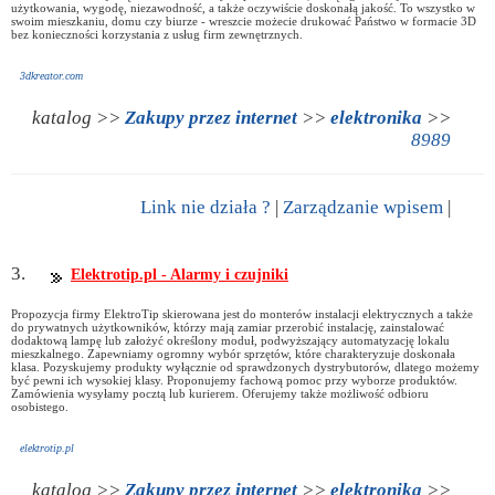
użytkowania, wygodę, niezawodność, a także oczywiście doskonałą jakość. To wszystko w
swoim mieszkaniu, domu czy biurze - wreszcie możecie drukować Państwo w formacie 3D
bez konieczności korzystania z usług firm zewnętrznych.
3dkreator.com
katalog >>
Zakupy przez internet
>>
elektronika
>>
8989
Link nie działa ?
|
Zarządzanie wpisem
|
3.
Elektrotip.pl - Alarmy i czujniki
Propozycja firmy ElektroTip skierowana jest do monterów instalacji elektrycznych a także
do prywatnych użytkowników, którzy mają zamiar przerobić instalację, zainstalować
dodaktową lampę lub założyć określony moduł, podwyższający automatyzację lokalu
mieszkalnego. Zapewniamy ogromny wybór sprzętów, które charakteryzuje doskonała
klasa. Pozyskujemy produkty wyłącznie od sprawdzonych dystrybutorów, dlatego możemy
być pewni ich wysokiej klasy. Proponujemy fachową pomoc przy wyborze produktów.
Zamówienia wysyłamy pocztą lub kurierem. Oferujemy także możliwość odbioru
osobistego.
elektrotip.pl
katalog >>
Zakupy przez internet
>>
elektronika
>>