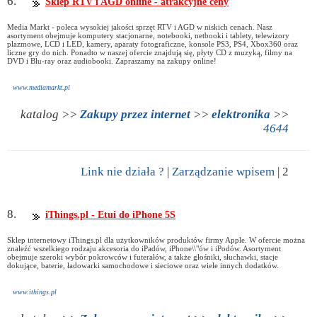
6.
Sklep RTV i AGD online - atrakcyjne ceny
Media Markt - poleca wysokiej jakości sprzęt RTV i AGD w niskich cenach. Nasz
asortyment obejmuje komputery stacjonarne, notebooki, netbooki i tablety, telewizory
plazmowe, LCD i LED, kamery, aparaty fotograficzne, konsole PS3, PS4, Xbox360 oraz
liczne gry do nich. Ponadto w naszej ofercie znajdują się, płyty CD z muzyką, filmy na
DVD i Blu-ray oraz audiobooki. Zapraszamy na zakupy online!
www.mediamarkt.pl
katalog >>
Zakupy przez internet
>>
elektronika
>>
4644
Link nie działa ?
|
Zarządzanie wpisem
| 2
8.
iThings.pl - Etui do iPhone 5S
Sklep internetowy iThings.pl dla użytkowników produktów firmy Apple. W ofercie można
znaleźć wszelkiego rodzaju akcesoria do iPadów, iPhone\\"ów i iPodów. Asortyment
obejmuje szeroki wybór pokrowców i futerałów, a także głośniki, słuchawki, stacje
dokujące, baterie, ładowarki samochodowe i sieciowe oraz wiele innych dodatków.
www.ithings.pl