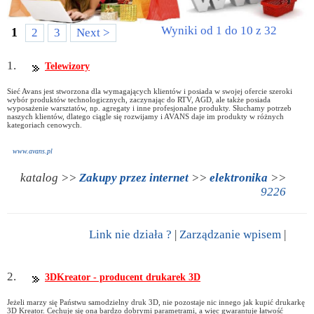
Wyniki od 1 do 10 z 32
1
2
3
Next >
1.
Telewizory
Sieć Avans jest stworzona dla wymagających klientów i posiada w swojej ofercie szeroki
wybór produktów technologicznych, zaczynając do RTV, AGD, ale także posiada
wyposażenie warsztatów, np. agregaty i inne profesjonalne produkty. Słuchamy potrzeb
naszych klientów, dlatego ciągle się rozwijamy i AVANS daje im produkty w różnych
kategoriach cenowych.
www.avans.pl
katalog >>
Zakupy przez internet
>>
elektronika
>>
9226
Link nie działa ?
|
Zarządzanie wpisem
|
2.
3DKreator - producent drukarek 3D
Jeżeli marzy się Państwu samodzielny druk 3D, nie pozostaje nic innego jak kupić drukarkę
3D Kreator. Cechuje się ona bardzo dobrymi parametrami, a więc gwarantuje łatwość