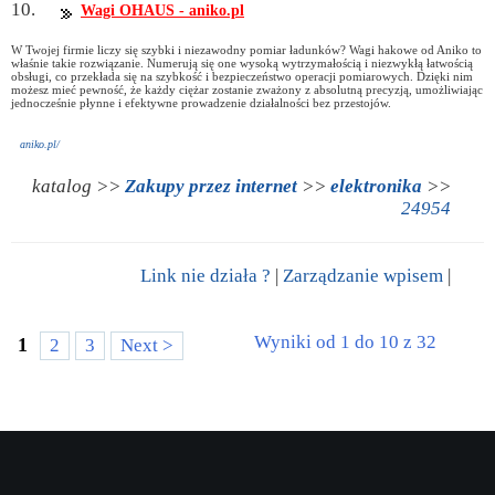
10.
Wagi OHAUS - aniko.pl
W Twojej firmie liczy się szybki i niezawodny pomiar ładunków? Wagi hakowe od Aniko to
właśnie takie rozwiązanie. Numerują się one wysoką wytrzymałością i niezwykłą łatwością
obsługi, co przekłada się na szybkość i bezpieczeństwo operacji pomiarowych. Dzięki nim
możesz mieć pewność, że każdy ciężar zostanie zważony z absolutną precyzją, umożliwiając
jednocześnie płynne i efektywne prowadzenie działalności bez przestojów.
aniko.pl/
katalog >>
Zakupy przez internet
>>
elektronika
>>
24954
Link nie działa ?
|
Zarządzanie wpisem
|
Wyniki od 1 do 10 z 32
1
2
3
Next >