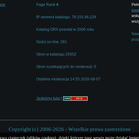
onę
Page Rank
4
Pełn
www.
wska
IP serwera katalogu: 78.155.96.228
wszy
Katalog ORX powstał w 2006 roku
Nawi
pozy
Gości on-line: 281
Stron w katalogu 25052
Stron oczekujących do moderacji: 0
Ostatnia moderacja 14:55 2026-08-07
Jesteśmy tutaj !
Copyright (c) 2006-2026 - Wszelkie prawa zastrzeżone
ywa ciasteczek (plików cookies), dzięki którym nasz serwis może działać lepiej