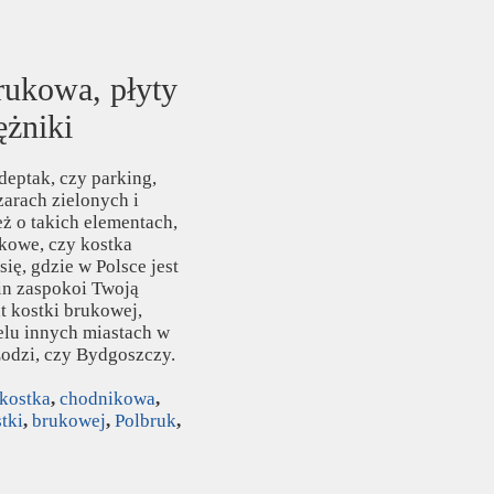
rukowa, płyty
żniki
 deptak, czy parking,
zarach zielonych i
ż o takich elementach,
ikowe, czy kostka
ię, gdzie w Polsce jest
in zaspokoi Twoją
t kostki brukowej,
elu innych miastach w
Łodzi, czy Bydgoszczy.
kostka
,
chodnikowa
,
tki
,
brukowej
,
Polbruk
,