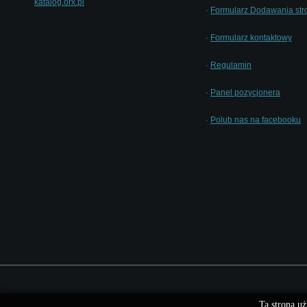
katalog.orx.pl
·
Formularz Dodawania str
·
Formularz kontaktowy
·
Regulamin
·
Panel pozycjonera
·
Polub nas na facebooku
Ta strona uż