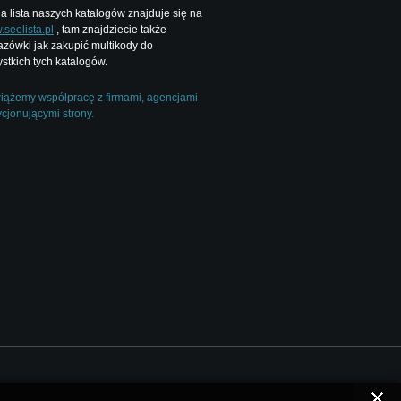
a lista naszych katalogów znajduje się na
seolista.pl
, tam znajdziecie także
zówki jak zakupić multikody do
stkich tych katalogów.
ążemy współpracę z firmami, agencjami
cjonującymi strony.
.