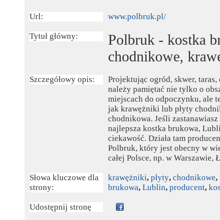
Url:
www.polbruk.pl/
Tytuł główny:
Polbruk - kostka b
chodnikowe, krawę
Szczegółowy opis:
Projektując ogród, skwer, taras,
należy pamiętać nie tylko o obs
miejscach do odpoczynku, ale te
jak krawężniki lub płyty chodn
chodnikowa. Jeśli zastanawiasz s
najlepsza kostka brukowa, Lubl
ciekawość. Działa tam producen
Polbruk, który jest obecny w wi
całej Polsce, np. w Warszawie, 
Słowa kluczowe dla
krawężniki
,
płyty
,
chodnikowe
,
strony:
brukowa
,
Lublin
,
producent
,
kos
Udostępnij stronę