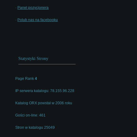
·
Panel pozycjonera
·
Polub nas na facebooku
Statystyki Strony
Page Rank
4
IP serwera katalogu: 78.155.96.228
Katalog ORX powstał w 2006 roku
Gości on-line: 461
Stron w katalogu 25049