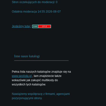
Stron oczekujących do moderacji: 0
Ostatnia moderacja 14:55 2026-08-07
Jesteśmy tutaj !
Inne nasze katalogi
Pełna lista naszych katalogów znajduje się na
www.seolista.pl
, tam znajdziecie także
wskazówki jak zakupić multikody do
wszystkich tych katalogów.
Nawiążemy współpracę z firmami, agencjami
pozycjonującymi strony.