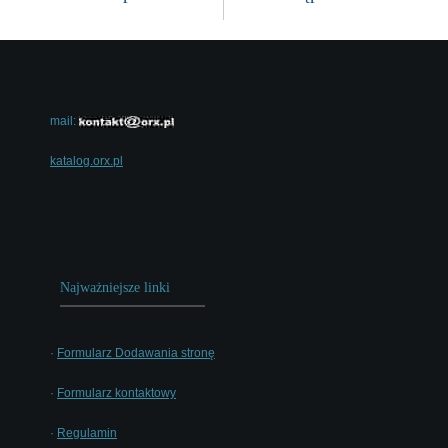
mail:
katalog.orx.pl
Najważniejsze linki
·
Formularz Dodawania stronę
·
Formularz kontaktowy
·
Regulamin