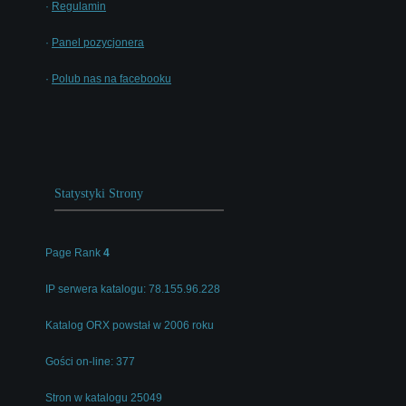
·
Regulamin
·
Panel pozycjonera
·
Polub nas na facebooku
Statystyki Strony
Page Rank
4
IP serwera katalogu: 78.155.96.228
Katalog ORX powstał w 2006 roku
Gości on-line: 377
Stron w katalogu 25049