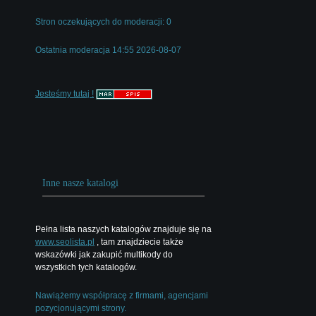
Stron oczekujących do moderacji: 0
Ostatnia moderacja 14:55 2026-08-07
Jesteśmy tutaj !
Inne nasze katalogi
Pełna lista naszych katalogów znajduje się na
www.seolista.pl
, tam znajdziecie także
wskazówki jak zakupić multikody do
wszystkich tych katalogów.
Nawiążemy współpracę z firmami, agencjami
pozycjonującymi strony.