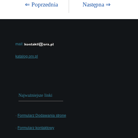
⇐ Poprzednia
Następna ⇒
mail:
katalog.orx.pl
Najważniejsze linki
·
Formularz Dodawania stronę
·
Formularz kontaktowy