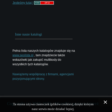
Jesteśmy tutaj !
Inne nasze katalogi
Pełna lista naszych katalogów znajduje się na
www.seolista.pl
, tam znajdziecie także
wskazówki jak zakupić multikody do
wszystkich tych katalogów.
Nawiążemy współpracę z firmami, agencjami
pozycjonującymi strony.
Copyright (c) 2006-2026 - Wszelkie prawa zastrzeżone
Ta strona używa ciasteczek (plików cookies), dzięki którym
nasz serwis może działać lepiej.