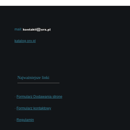
mail:
katalog.orx.pl
Najważniejsze linki
·
Formularz Dodawania stronę
·
Formularz kontaktowy
·
Regulamin