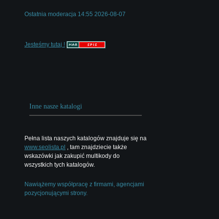
Ostatnia moderacja 14:55 2026-08-07
Jesteśmy tutaj !
Inne nasze katalogi
Pełna lista naszych katalogów znajduje się na
www.seolista.pl
, tam znajdziecie także
wskazówki jak zakupić multikody do
wszystkich tych katalogów.
Nawiążemy współpracę z firmami, agencjami
pozycjonującymi strony.