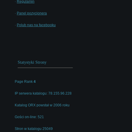
·
Regulamin
·
Panel pozycjonera
·
Polub nas na facebooku
Statystyki Strony
Page Rank
4
IP serwera katalogu: 78.155.96.228
Katalog ORX powstał w 2006 roku
Gości on-line: 521
Stron w katalogu 25049