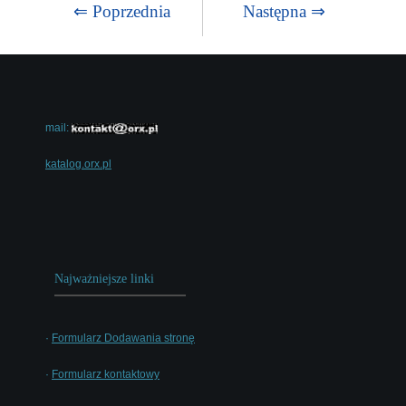
⇐ Poprzednia
Następna ⇒
mail:
katalog.orx.pl
Najważniejsze linki
·
Formularz Dodawania stronę
·
Formularz kontaktowy