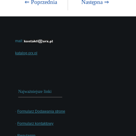
⇐ Poprzednia
Następna ⇒
mail:
katalog.orx.pl
Najważniejsze linki
·
Formularz Dodawania stronę
·
Formularz kontaktowy
·
Regulamin