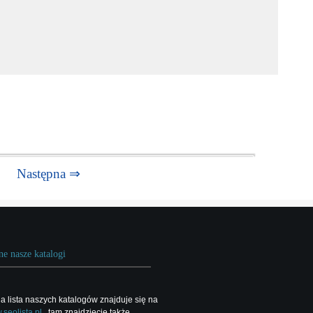
Następna ⇒
ne nasze katalogi
a lista naszych katalogów znajduje się na
seolista.pl
, tam znajdziecie także