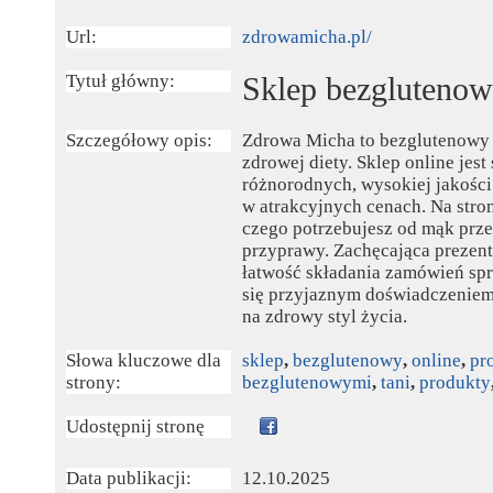
Url:
zdrowamicha.pl/
Tytuł główny:
Sklep bezgluteno
Szczegółowy opis:
Zdrowa Micha to bezglutenowy 
zdrowej diety. Sklep online jest
różnorodnych, wysokiej jakośc
w atrakcyjnych cenach. Na stron
czego potrzebujesz od mąk prze
przyprawy. Zachęcająca prezent
łatwość składania zamówień spr
się przyjaznym doświadczeniem 
na zdrowy styl życia.
Słowa kluczowe dla
sklep
,
bezglutenowy
,
online
,
pr
strony:
bezglutenowymi
,
tani
,
produkty
Udostępnij stronę
Data publikacji:
12.10.2025