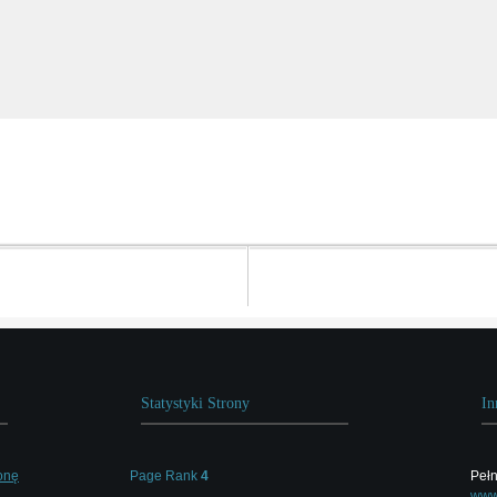
Statystyki Strony
In
onę
Page Rank
4
Pełn
www.