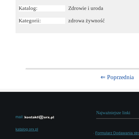
Katalog:
Zdrowie i uroda
Kategorii:
zdrowa żywność
⇐ Poprzednia
Najważniejsze linki
mail:
katalog.orx.pl
·
Formularz Dodawania str