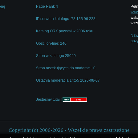
onę
Page Rank
4
Pełn
www.
wska
IP serwera katalogu: 78.155.96.228
wszy
Katalog ORX powstał w 2006 roku
Nawi
pozy
Gości on-line: 240
Stron w katalogu 25049
Stron oczekujących do moderacji: 0
Ostatnia moderacja 14:55 2026-08-07
Jesteśmy tutaj !
Copyright (c) 2006-2026 - Wszelkie prawa zastrzeżone