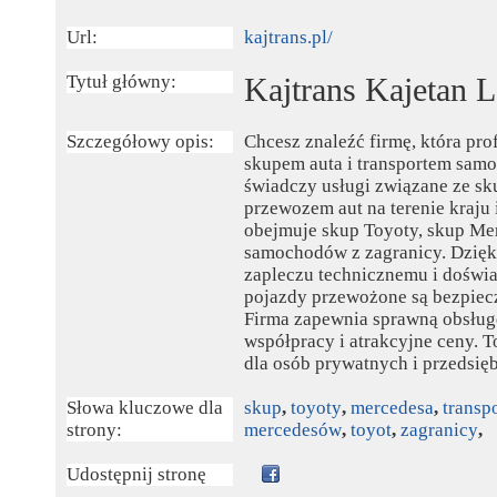
Url:
kajtrans.pl/
Tytuł główny:
Kajtrans Kajetan 
Szczegółowy opis:
Chcesz znaleźć firmę, która prof
skupem auta i transportem sam
świadczy usługi związane ze 
przewozem aut na terenie kraju i
obejmuje skup Toyoty, skup Mer
samochodów z zagranicy. Dzię
zapleczu technicznemu i doświ
pojazdy przewożone są bezpiec
Firma zapewnia sprawną obsługę
współpracy i atrakcyjne ceny. 
dla osób prywatnych i przedsię
Słowa kluczowe dla
skup
,
toyoty
,
mercedesa
,
transp
strony:
mercedesów
,
toyot
,
zagranicy
,
Udostępnij stronę