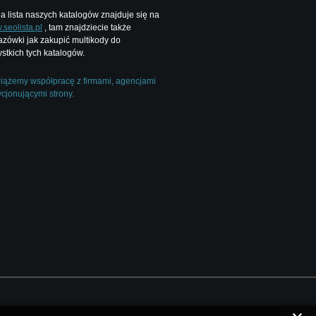
a lista naszych katalogów znajduje się na
seolista.pl
, tam znajdziecie także
zówki jak zakupić multikody do
stkich tych katalogów.
ążemy współpracę z firmami, agencjami
cjonującymi strony.