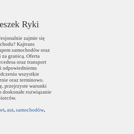
Leszek Ryki
esjonalnie zajmie się
ochodu? Kajtrans
skupem samochodów oraz
 za granicą. Oferta
cedesa oraz transport
ki odpowiedniemu
adczeniu wszystkie
znie oraz terminowo.
, przejrzyste warunki
To doskonałe rozwiązanie
biorców.
ort
,
aut
,
samochodów
,