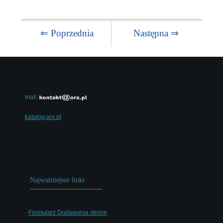
⇐ Poprzednia
Następna ⇒
mail:
katalog.orx.pl
Najważniejsze linki
·
Formularz Dodawania stronę