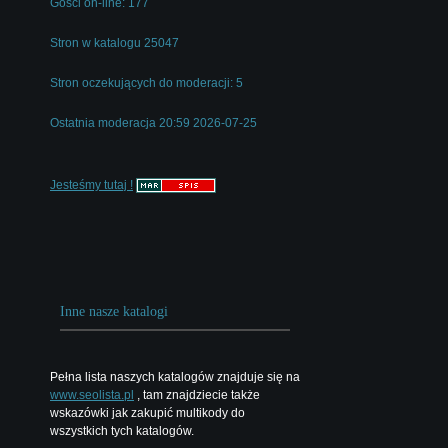
Gości on-line: 177
Stron w katalogu 25047
Stron oczekujących do moderacji: 5
Ostatnia moderacja 20:59 2026-07-25
Jesteśmy tutaj !
Inne nasze katalogi
Pełna lista naszych katalogów znajduje się na
www.seolista.pl
, tam znajdziecie także
wskazówki jak zakupić multikody do
wszystkich tych katalogów.