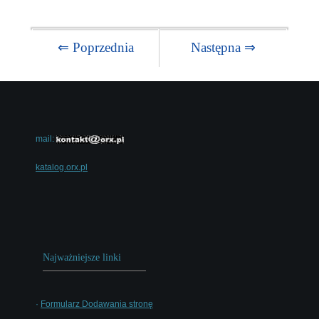
⇐ Poprzednia
Następna ⇒
mail:
katalog.orx.pl
Najważniejsze linki
·
Formularz Dodawania stronę