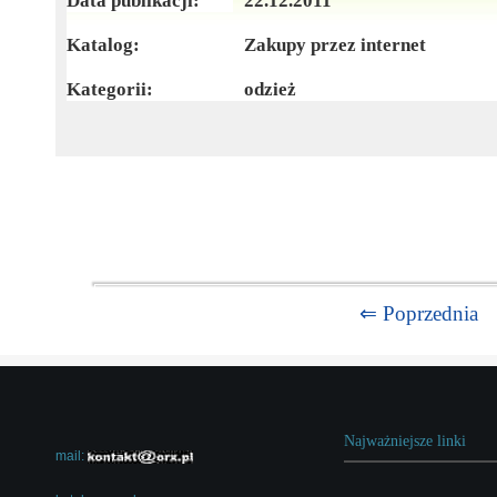
Data publikacji:
22.12.2011
Katalog:
Zakupy przez internet
Kategorii:
odzież
⇐ Poprzednia
Najważniejsze linki
mail: