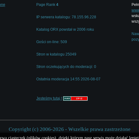
onę
Page Rank
4
Pełn
www.
wska
IP serwera katalogu: 78.155.96.228
wszy
Katalog ORX powstał w 2006 roku
Nawi
pozy
Gości on-line: 509
Stron w katalogu 25049
Stron oczekujących do moderacji: 0
Ostatnia moderacja 14:55 2026-08-07
Jesteśmy tutaj !
Copyright (c) 2006-2026 - Wszelkie prawa zastrzeżone
ywa ciasteczek (plików cookies), dzięki którym nasz serwis może działać lepiej