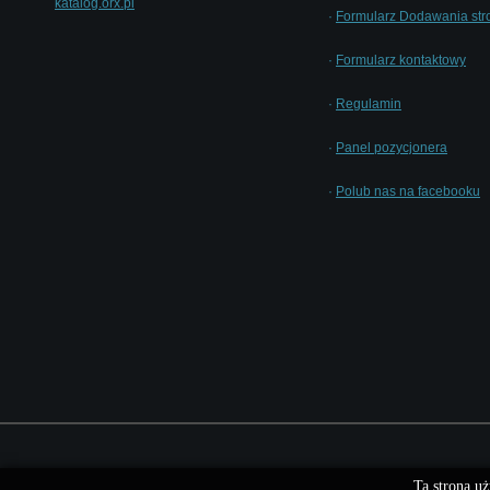
katalog.orx.pl
·
Formularz Dodawania str
·
Formularz kontaktowy
·
Regulamin
·
Panel pozycjonera
·
Polub nas na facebooku
Ta strona uż