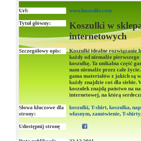
Url:
www.koszulki.com
Tytuł główny:
Koszulki w sklep
internetowych
Szczegółowy opis:
Koszulki idealne rozwiązanie 
każdy od niemalże pierwszego 
koszulkę. Ta unikalna część g
nam niemalże przez całe życie
gama materiałów z jakich są w
każdy znajdzie coś dla siebie.
koszulek znajdą państwo na na
internetowej, na którą serdec
Słowa kluczowe dla
koszulki
,
T-shirt
,
koszulka
,
nap
strony:
własnym
,
zamówienie
,
T-shirty
Udostępnij stronę