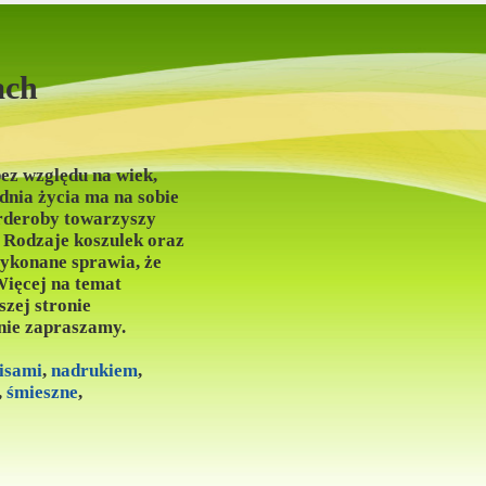
ach
bez względu na wiek,
dnia życia ma na sobie
arderoby towarzyszy
. Rodzaje koszulek oraz
ykonane sprawia, że
 Więcej na temat
szej stronie
znie zapraszamy.
isami
,
nadrukiem
,
,
śmieszne
,