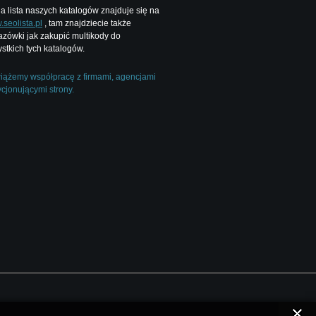
a lista naszych katalogów znajduje się na
seolista.pl
, tam znajdziecie także
zówki jak zakupić multikody do
stkich tych katalogów.
ążemy współpracę z firmami, agencjami
cjonującymi strony.
.