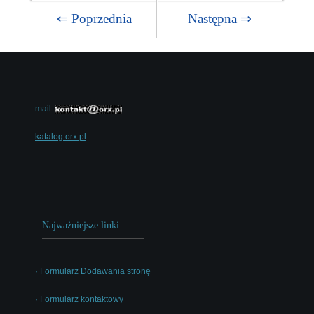
⇐ Poprzednia
Następna ⇒
mail:
katalog.orx.pl
Najważniejsze linki
·
Formularz Dodawania stronę
·
Formularz kontaktowy