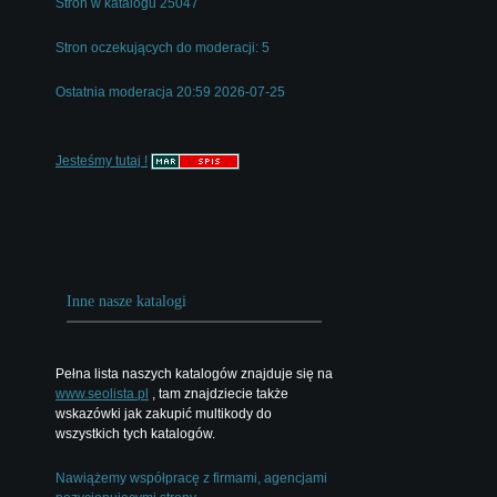
Stron w katalogu 25047
Stron oczekujących do moderacji: 5
Ostatnia moderacja 20:59 2026-07-25
Jesteśmy tutaj !
Inne nasze katalogi
Pełna lista naszych katalogów znajduje się na
www.seolista.pl
, tam znajdziecie także
wskazówki jak zakupić multikody do
wszystkich tych katalogów.
Nawiążemy współpracę z firmami, agencjami