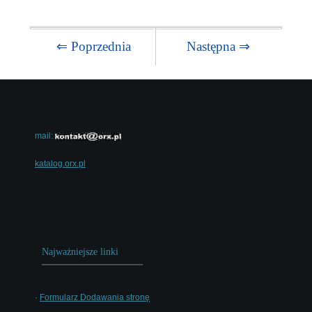
⇐ Poprzednia
Następna ⇒
mail:
katalog.orx.pl
Najważniejsze linki
·
Formularz Dodawania stronę