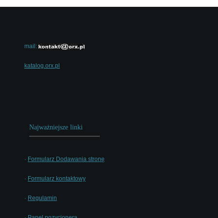
mail:
katalog.orx.pl
Najważniejsze linki
·
Formularz Dodawania stronę
·
Formularz kontaktowy
·
Regulamin
·
Panel pozycjonera