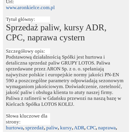
Url:
www.aronkielce.com.pl
Tytuł główny:
Sprzedaż paliw, kursy ADR,
CPC, naprawa cystern
Szczegółowy opis:
Podstawową działalnością Spółki jest hurtowa i
detaliczna sprzedaż paliw GRUPY LOTOS. Paliwa
sprzedawane przez ARON Sp. z o. o. spełaniają
najwyższe polskie i europejskie normy jakości PN-EN
590 a poszczególne parametry odpowiadają sezonowym
wymaganiom jakościowym. Doświadczenie, rzetelność,
jakość paliw i obsługa klienta to atuty naszej firmy.
Paliwa z rafinerii w Gdańsku przewozi na naszą bazę w
Kielcach Spółka LOTOS KOLEJ.
Słowa kluczowe dla
strony:
hurtowa
,
sprzedaż
,
paliw
,
kursy
,
ADR
,
CPC
,
naprawa
,