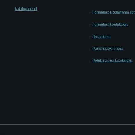
katalog.orx.pl
·
Formularz Dodawania str
·
Formularz kontaktowy
·
Regulamin
·
Panel pozycjonera
·
Polub nas na facebooku