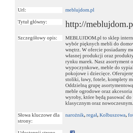
Url:
meblujdom.pl
Tytuł główny:
http://meblujdom.p
Szczegółowy opis:
MEBLUJDOM.pl to sklep interne
wybór pięknych mebli do domo
wnętrz. W ofercie posiadamy m
własnej produkcji oraz produkt
rynku marek. Nasz asortyment 
wypoczynkowe, meble do sypial
pokojowe i dziecięce. Oferujemy 
stoliki, ławy, fotele, komplety 
Oddzielną grupę asortymentową
meble ogrodowe oraz akcesoria
wyroby, które będą pasować do 
klasycznym oraz nowoczesnym
Słowa kluczowe dla
narożnik
,
regał
,
Kolbuszowa
,
fo
strony:
Udostępnij stronę