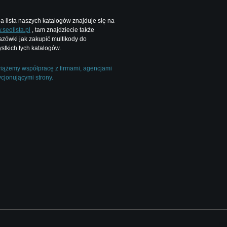
a lista naszych katalogów znajduje się na
seolista.pl
, tam znajdziecie także
zówki jak zakupić multikody do
stkich tych katalogów.
ążemy współpracę z firmami, agencjami
cjonującymi strony.