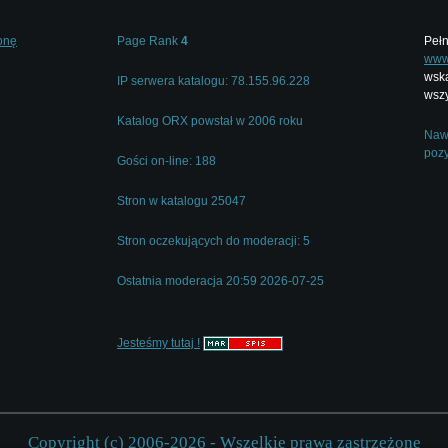
onę
Page Rank
4
Pełn
www.
wska
IP serwera katalogu: 78.155.96.228
wszy
Katalog ORX powstał w 2006 roku
Nawi
pozy
Gości on-line: 188
Stron w katalogu 25047
Stron oczekujących do moderacji: 5
Ostatnia moderacja 20:59 2026-07-25
Jesteśmy tutaj !
Copyright (c) 2006-2026 - Wszelkie prawa zastrzeżone