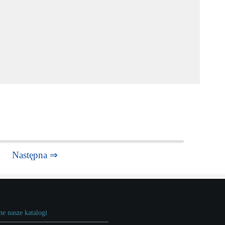
Następna ⇒
ne nasze katalogi