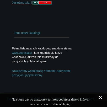
Jesteśmy tutaj !
Inne nasze katalogi
Pełna lista naszych katalogów znajduje się na
www.seolista.pl
, tam znajdziecie także
wskazówki jak zakupić multikody do
wszystkich tych katalogów.
Nawiążemy współpracę z firmami, agencjami
pozycjonującymi strony.
Copyright (c) 2006-2026 - Wszelkie prawa zastrzeżone
Ta strona używa ciasteczek (plików cookies), dzięki którym
nasz serwis może działać lepiej.