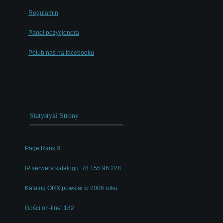
·
Regulamin
·
Panel pozycjonera
·
Polub nas na facebooku
Statystyki Strony
Page Rank
4
IP serwera katalogu: 78.155.96.228
Katalog ORX powstał w 2006 roku
Gości on-line: 182