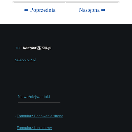
⇐ Poprzednia
Następna ⇒
mail:
katalog.orx.pl
Najważniejsze linki
·
Formularz Dodawania stronę
·
Formularz kontaktowy