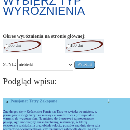
WYBIERZ TYP
WYRÓŻNIENIA
Okres wyróznienia na stronie głównej:
366 dni
180 dni
STYL:
Podgląd wpisu:
Pensjonat Tatry Zakopane
Znajdujący się w Kościelisku Pensjonat Tatry to wyjątkowe miejsce, w
jakim goście mogą liczyć na niezwykle komfortowe i profesjonalne
warunki do wypoczynku. Na miejscu do dyspozycji są nowoczesne
pokoje, ogólnodostępny aneks kuchenny, restauracja, w której
serwowane są śniadania oraz obiadokolacje, ponadto znajduje się tu sala
rekreacyjno-wypoczynkowa, czy też miejsce zabaw dla dzieci, co czyni